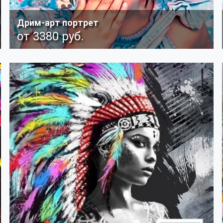
Дрим-арт портрет
от 3380 руб.
Фантазийный поп-арт, наполненный яркими красками
и акцентам с четким выделением форм Подробнее