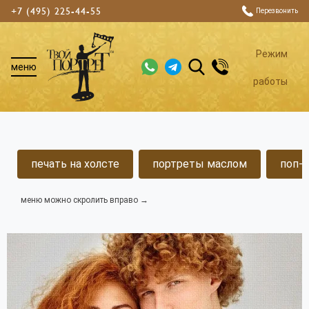
+7 (495) 225-44-55
Перезвонить
Режим
меню
работы
Цены на портреты по фотографии
печать на холсте
портреты маслом
поп-а
На данной странице указаны цены на основные наши
услуги. Для точной оценки стоимости вашего
меню можно скролить вправо →
портрета мы рекомендуем воспользоваться нашим
онлайн-калькулятором.
рассчитать цену онлайн