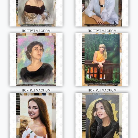
ПОРТРЕТ МАСЛОМ
ПОРТРЕТ МАСЛОМ
ПОРТРЕТ МАСЛОМ
ПОРТРЕТ МАСЛОМ