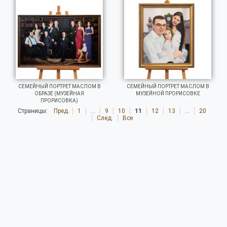
СЕМЕЙНЫЙ ПОРТРЕТ МАСЛОМ В
СЕМЕЙНЫЙ ПОРТРЕТ МАСЛОМ В
ОБРАЗЕ (МУЗЕЙНАЯ
МУЗЕЙНОЙ ПРОРИСОВКЕ
ПРОРИСОВКА)
Страницы:
Пред.
1
...
9
10
11
12
13
...
20
След.
Все