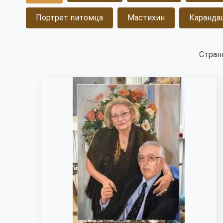
Портрет питомца
Мастихин
Каранда
Стран