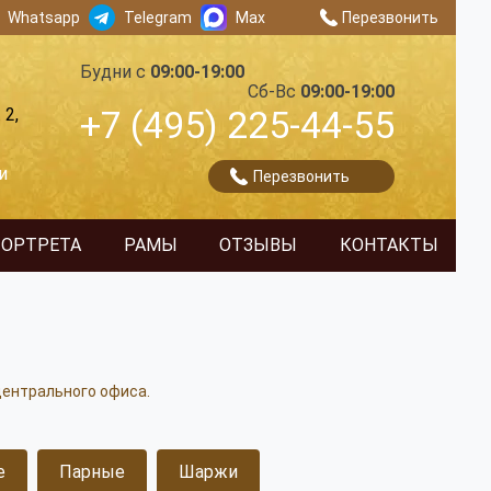
Whatsapp
Telegram
Max
Перезвонить
Будни с
09:00-19:00
Сб-Вс
09:00-19:00
+7 (495) 225-44-55
 2,
и
Перезвонить
ПОРТРЕТА
РАМЫ
ОТЗЫВЫ
КОНТАКТЫ
центрального офиса.
е
Парные
Шаржи