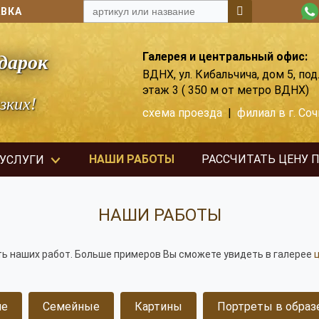
АВКА
Галерея и центральный офис:
дарок
ВДНХ, ул. Кибальчича, дом 5, под.
этаж 3 ( 350 м от метро ВДНХ)
зких!
схема проезда
|
филиал в г. Соч
НАШИ РАБОТЫ
РАССЧИТАТЬ ЦЕНУ 
 УСЛУГИ
НАШИ РАБОТЫ
ь наших работ. Больше примеров Вы сможете увидеть в галерее
ие
Семейные
Картины
Портреты в образ