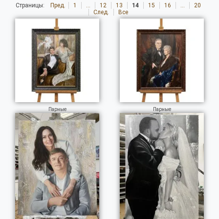
Страницы:
Пред.
1
...
12
13
14
15
16
...
20
След.
Все
Парные
Парные