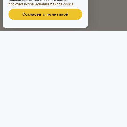
политике использования файлов cookie
Согласен с политикой
Принимаем к оплате
Адреса
ВДНХ, ул. Кибальчича, дом 5, под. 2, этаж 3
( 350 м от метро ВДНХ)