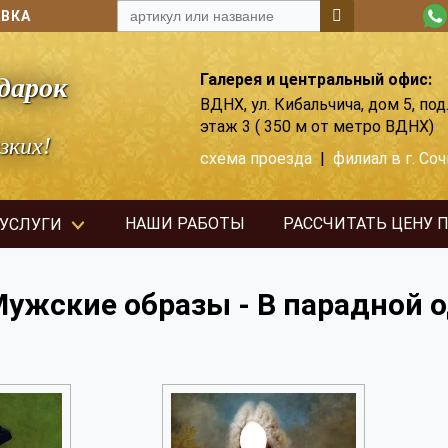
АВКА
Галерея и центральный офис:
дарок
ВДНХ, ул. Кибальчича, дом 5, под.
этаж 3 ( 350 м от метро ВДНХ)
зких!
схема проезда
|
филиал в г. Соч
НАШИ РАБОТЫ
РАССЧИТАТЬ ЦЕНУ 
 УСЛУГИ
Мужские образы - В парадной