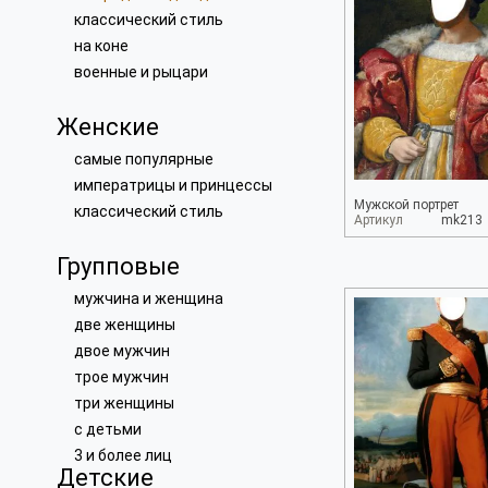
классический стиль
на коне
военные и рыцари
Женские
самые популярные
императрицы и принцессы
Мужской портрет
классический стиль
Артикул
mk213
Групповые
мужчина и женщина
две женщины
двое мужчин
трое мужчин
три женщины
с детьми
3 и более лиц
Детские