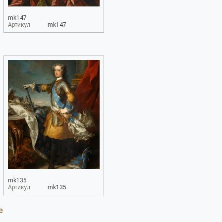
mk147
Артикул
mk147
mk135
Артикул
mk135
е