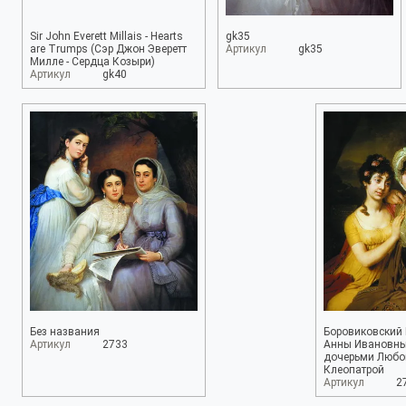
Sir John Everett Millais - Hearts
gk35
are Trumps (Сэр Джон Эверетт
Артикул
gk35
Милле - Сердца Козыри)
Артикул
gk40
Без названия
Боровиковский 
Артикул
2733
Анны Ивановны
дочерьми Любо
Клеопатрой
Артикул
2