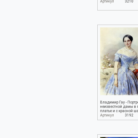
Артикул
3210
Владимир Гау - Портр
неизвестной дамы в 
платье и с красной ш
Артикул
3192