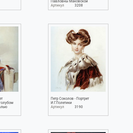
Павловны Маковской
Артикул
3208
ет
Петр Соколов - Портрет
голубом
И.Г.Полетики
алью
Артикул
3190