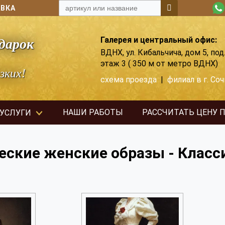
АВКА
Галерея и центральный офис:
дарок
ВДНХ, ул. Кибальчича, дом 5, под.
этаж 3 ( 350 м от метро ВДНХ)
зких!
схема проезда
|
филиал в г. Соч
НАШИ РАБОТЫ
РАССЧИТАТЬ ЦЕНУ 
 УСЛУГИ
ческие женские образы - Класс