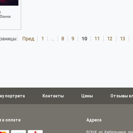
т
 Фанни
раницы:
Пред.
1
...
8
9
10
11
12
13
ну портрета
Контакты
Цены
Отзывы к
 к оплате
Адреса
ВДНХ, ул. Кибальчича, дом