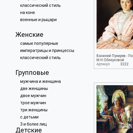
классический стиль
на коне
военные и рыцари
Женские
самые популярные
императрицы и принцессы
Василий Пукирев - По
классический стиль
М.Н.Облеуховой
Артикул
3222
Групповые
мужчина и женщина
две женщины
двое мужчин
трое мужчин
три женщины
с детьми
3 и более лиц
Детские